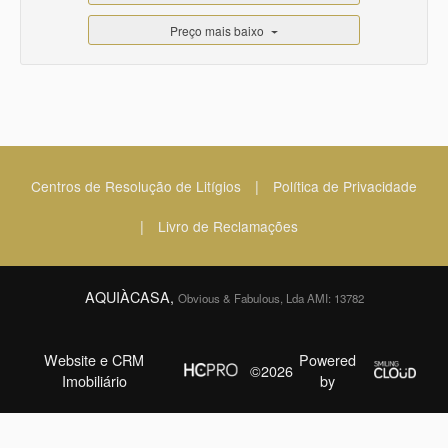
Preço mais baixo
|
Centros de Resolução de Litígios
Política de Privacidade
|
Livro de Reclamações
AQUIÀCASA,
Obvious & Fabulous, Lda AMI: 13782
Website e CRM
Powered
©2026
Imobiliário
by