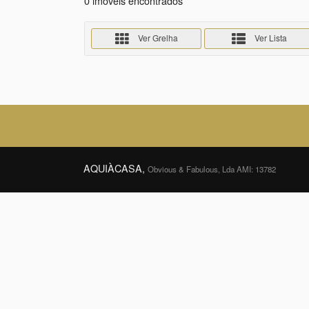
0 imóveis encontrados
Ver Grelha
Ver Lista
AQUIÀCASA,
Obvious & Fabulous, Lda AMI: 13782