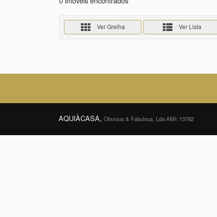
0 imóveis encontrados
Ver Grelha
Ver Lista
AQUIÀCASA,
Obvious & Fabulous, Lda AMI: 13782