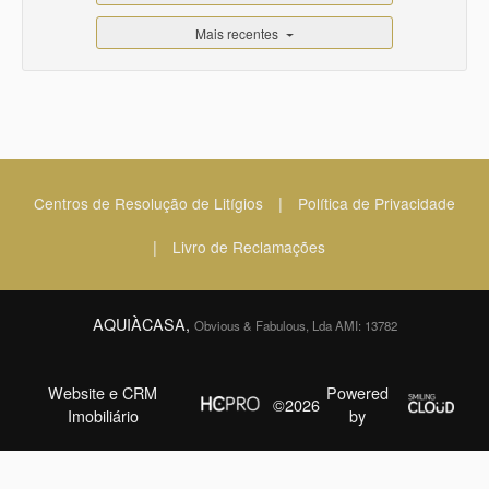
Mais recentes
|
Centros de Resolução de Litígios
Política de Privacidade
|
Livro de Reclamações
AQUIÀCASA,
Obvious & Fabulous, Lda AMI: 13782
Website e CRM
Powered
©2026
Imobiliário
by