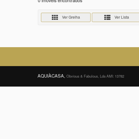
0 imóveis encontrados
Ver Grelha
Ver Lista
AQUIÀCASA,
Obvious & Fabulous, Lda AMI: 13782