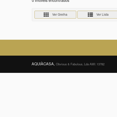
0 imóveis encontrados
Ver Grelha
Ver Lista
AQUIÀCASA,
Obvious & Fabulous, Lda AMI: 13782